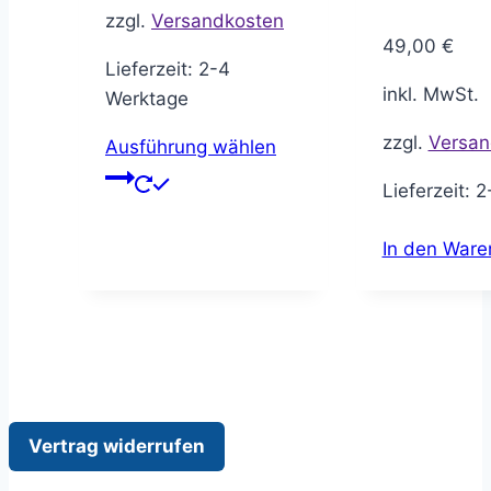
werden
zzgl.
Versandkosten
49,00
€
Lieferzeit:
2-4
inkl. MwSt.
Werktage
zzgl.
Versan
Ausführung wählen
Dieses
Lieferzeit:
2
Produkt
weist
In den Ware
mehrere
Varianten
auf.
Die
Optionen
können
auf
Vertrag widerrufen
der