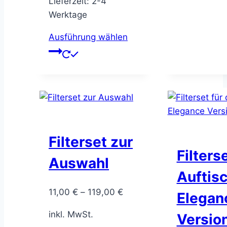
Lieferzeit:
2-4
Werktage
Ausführung wählen
Dieses
Produkt
weist
mehrere
Varianten
auf.
Die
Filterset zur
Optionen
Filterse
Auswahl
können
Auftis
auf
der
11,00
€
–
119,00
€
Elegan
Produktseite
inkl. MwSt.
gewählt
Version