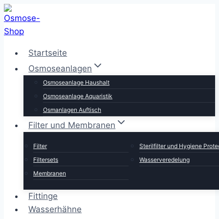
Zum
Inhalt
springen
Startseite
Osmoseanlagen
Osmoseanlage Haushalt
Osmoseanlage Aquaristik
Osmanlagen Auftisch
Filter und Membranen
Filter
Sterilfilter und Hygiene Prote
Filtersets
Wasserveredelung
Membranen
Fittinge
Wasserhähne