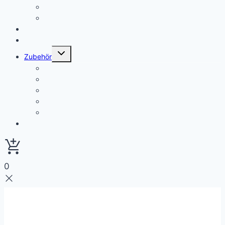
Sterilfilter und Hygiene Protection
Wasserveredelung
Fittinge
Wasserhähne
Untermenü
Zubehör
umschalten
Anschlüsse/Leitung und Abwasser
Clips , Halter und Schlüssel
Filtergehäuse
Messgeräte
Pumpe und Zubehör
Alle Produkte
0