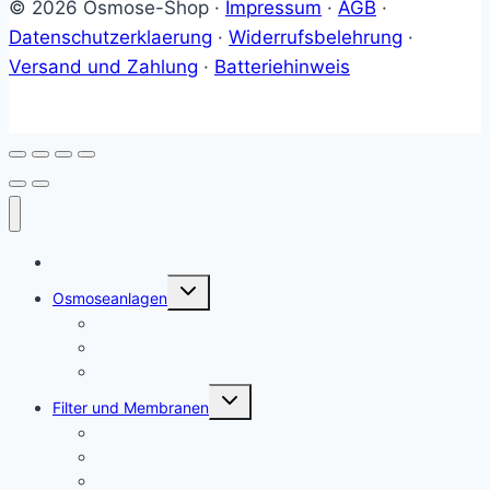
© 2026 Osmose-Shop ·
Impressum
·
AGB
·
Produktseite
Datenschutzerklaerung
·
Widerrufsbelehrung
·
gewählt
Versand und Zahlung
·
Batteriehinweis
werden
Startseite
Untermenü
Osmoseanlagen
umschalten
Osmoseanlage Haushalt
Osmoseanlage Aquaristik
Osmanlagen Auftisch
Untermenü
Filter und Membranen
umschalten
Filter
Filtersets
Membranen