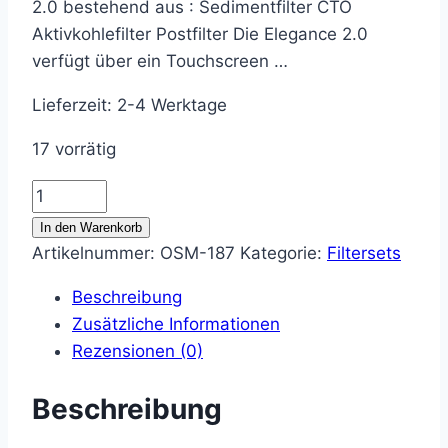
2.0 bestehend aus : Sedimentfilter CTO
Aktivkohlefilter Postfilter Die Elegance 2.0
verfügt über ein Touchscreen …
Lieferzeit:
2-4 Werktage
17 vorrätig
Filterset
für
In den Warenkorb
die
Artikelnummer:
OSM-187
Kategorie:
Filtersets
Auftischanlage
Beschreibung
Elegance
Zusätzliche Informationen
Version
Rezensionen (0)
2.0
Menge
Beschreibung