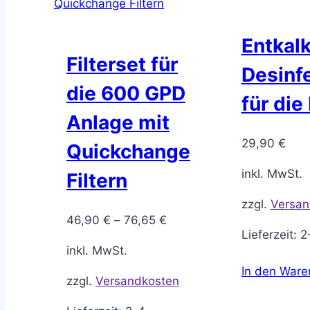
Entkal
Filterset für
Desinf
die 600 GPD
für die
Anlage mit
29,90
€
Quickchange
inkl. MwSt.
Filtern
zzgl.
Versan
46,90
€
–
76,65
€
Lieferzeit:
2
inkl. MwSt.
In den Ware
zzgl.
Versandkosten