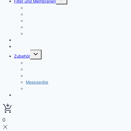
Filter und Membranen
umschalten
Filter
Filtersets
Membranen
Sterilfilter und Hygiene Protection
Wasserveredelung
Fittinge
Wasserhähne
Untermenü
Zubehör
umschalten
Anschlüsse/Leitung und Abwasser
Clips , Halter und Schlüssel
Filtergehäuse
Messgeräte
Pumpe und Zubehör
Alle Produkte
0