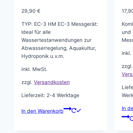
29,90
€
17,9
TYP: EC-3 HM EC-3 Messgerät:
Komb
Ideal für alle
und
Wassertestanwendungen zur
Mess
Abwasserregelung, Aquakultur,
inkl
Hydroponik u.v.m.
zzgl.
inkl. MwSt.
Vers
zzgl.
Versandkosten
Lief
Lieferzeit:
2-4 Werktage
Werk
In d
In den Warenkorb