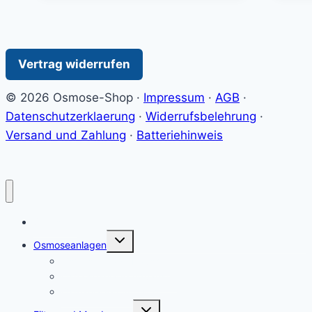
Vertrag widerrufen
© 2026 Osmose-Shop ·
Impressum
·
AGB
·
Datenschutzerklaerung
·
Widerrufsbelehrung
·
Versand und Zahlung
·
Batteriehinweis
Startseite
Untermenü
Osmoseanlagen
umschalten
Osmoseanlage Haushalt
Osmoseanlage Aquaristik
Osmanlagen Auftisch
Untermenü