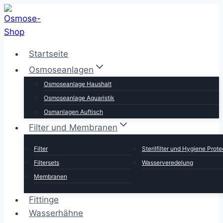
Zum
Inhalt
springen
Startseite
Osmoseanlagen
Osmoseanlage Haushalt
Osmoseanlage Aquaristik
Osmanlagen Auftisch
Filter und Membranen
Filter
Sterilfilter und Hygiene Prote
Filtersets
Wasserveredelung
Membranen
Fittinge
Wasserhähne