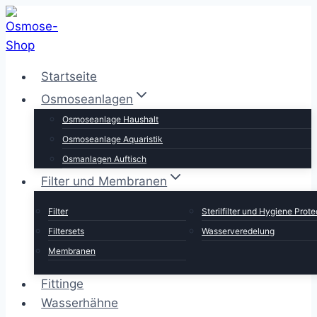
Zum
Inhalt
springen
Startseite
Osmoseanlagen
Osmoseanlage Haushalt
Osmoseanlage Aquaristik
Osmanlagen Auftisch
Filter und Membranen
Filter
Sterilfilter und Hygiene Prote
Filtersets
Wasserveredelung
Membranen
Fittinge
Wasserhähne