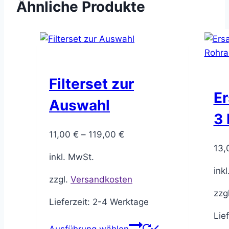
Ähnliche Produkte
Filterset zur
Er
Auswahl
3 
11,00
€
–
119,00
€
13
inkl. MwSt.
ink
zzgl.
Versandkosten
zzg
Lieferzeit:
2-4 Werktage
Lie
Dieses