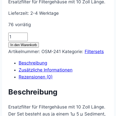
Ersatzfilter für Filtergehäuse mit 10 Zoll Länge.
Lieferzeit:
2-4 Werktage
76 vorrätig
Ersatzfilter
für
In den Warenkorb
5
Artikelnummer:
OSM-241
Kategorie:
Filtersets
Stufige
Beschreibung
Osmoseanlagen
Zusätzliche Informationen
mit
Rezensionen (0)
10
Zoll
Beschreibung
Vorfiltergehäusen
Menge
Ersatzfilter für Filtergehäuse mit 10 Zoll Länge.
Der Set besteht aus ja einem 1µ 5 µ Sediment,