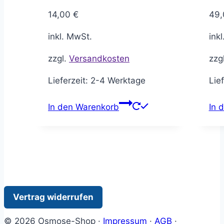
14,00
€
49
inkl. MwSt.
ink
zzgl.
Versandkosten
zzg
Lieferzeit:
2-4 Werktage
Lie
In den Warenkorb
In 
Vertrag widerrufen
© 2026 Osmose-Shop ·
Impressum
·
AGB
·