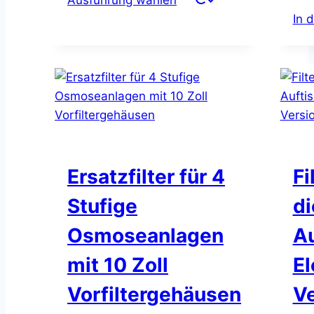
Ausführung wählen
Produkt
In 
weist
mehrere
Varianten
auf.
Die
Optionen
können
auf
Ersatzfilter für 4
Fi
der
Stufige
di
Produktseite
gewählt
Osmoseanlagen
Au
werden
mit 10 Zoll
E
Vorfiltergehäusen
Ve