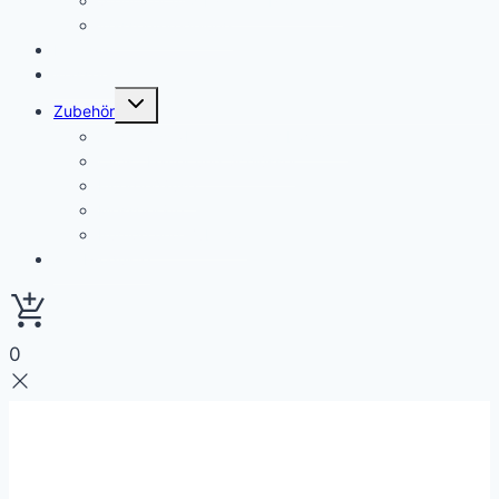
Sterilfilter und Hygiene Protection
Wasserveredelung
Fittinge
Wasserhähne
Untermenü
Zubehör
umschalten
Anschlüsse/Leitung und Abwasser
Clips , Halter und Schlüssel
Filtergehäuse
Messgeräte
Pumpe und Zubehör
Alle Produkte
0