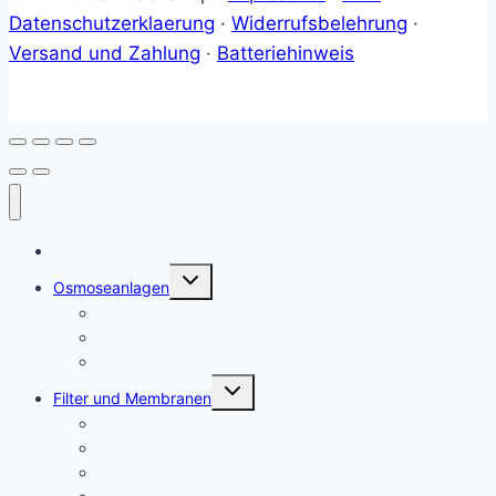
Datenschutzerklaerung
·
Widerrufsbelehrung
·
Versand und Zahlung
·
Batteriehinweis
Startseite
Untermenü
Osmoseanlagen
umschalten
Osmoseanlage Haushalt
Osmoseanlage Aquaristik
Osmanlagen Auftisch
Untermenü
Filter und Membranen
umschalten
Filter
Filtersets
Membranen