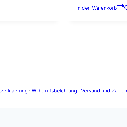
eses
In den Warenkorb
odukt
ist
ehrere
rianten
f.
e
ptionen
önnen
f
r
oduktseite
zerklaerung
·
Widerrufsbelehrung
·
Versand und Zahlu
ewählt
erden