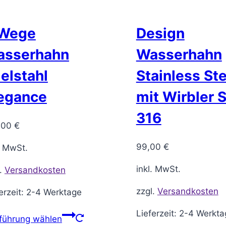
 Wege
Design
asserhahn
Wasserhahn
elstahl
Stainless Ste
egance
mit Wirbler 
316
,00
€
99,00
€
. MwSt.
inkl. MwSt.
l.
Versandkosten
zzgl.
Versandkosten
erzeit:
2-4 Werktage
Lieferzeit:
2-4 Werkta
führung wählen