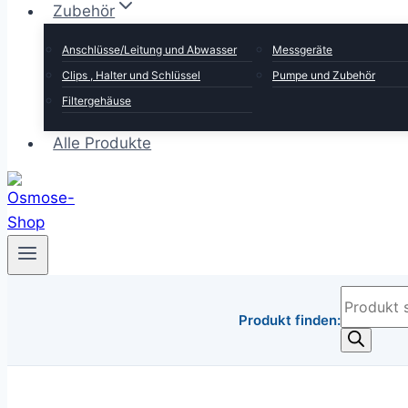
Zubehör
Anschlüsse/Leitung und Abwasser
Messgeräte
Clips , Halter und Schlüssel
Pumpe und Zubehör
Filtergehäuse
Alle Produkte
Products
Produkt finden:
search