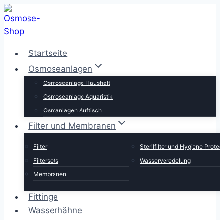
Zum
Inhalt
springen
Startseite
Osmoseanlagen
Osmoseanlage Haushalt
Osmoseanlage Aquaristik
Osmanlagen Auftisch
Filter und Membranen
Filter
Sterilfilter und Hygiene Prote
Filtersets
Wasserveredelung
Membranen
Fittinge
Wasserhähne