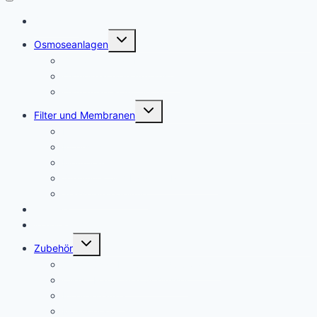
Startseite
Untermenü
Osmoseanlagen
umschalten
Osmoseanlage Haushalt
Osmoseanlage Aquaristik
Osmanlagen Auftisch
Untermenü
Filter und Membranen
umschalten
Filter
Filtersets
Membranen
Sterilfilter und Hygiene Protection
Wasserveredelung
Fittinge
Wasserhähne
Untermenü
Zubehör
umschalten
Anschlüsse/Leitung und Abwasser
Clips , Halter und Schlüssel
Filtergehäuse
Messgeräte